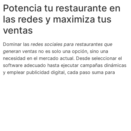
Potencia tu restaurante en
las redes y maximiza tus
ventas
Dominar las
redes sociales para restaurantes que
generan ventas
no es solo una opción, sino una
necesidad en el mercado actual. Desde seleccionar el
software adecuado hasta ejecutar campañas dinámicas
y emplear publicidad digital, cada paso suma para
establecer una presencia sólida en el universo digital.
En Agencia Digital Símbolo Hosting estamos listos para
acompañarte en la creación, ejecución y optimización
de tu estrategia digital enfocada en resultados
contundentes. No pierdas la oportunidad de
transformar el alcance y la rentabilidad de tu negocio
en el mundo online.