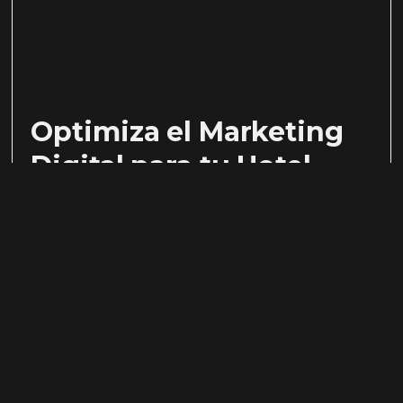
Optimiza el Marketing
Digital para tu Hotel
julio 19, 2026
Ver mas >
« ANTERIOR
SIGUIENTE»
SIMBOLO
PAGINAS
FOLLOW US