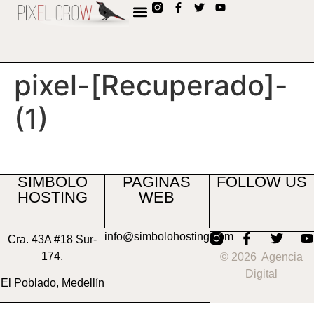
contenido
pixel-[Recuperado]-
(1)
SIMBOLO
PAGINAS
FOLLOW US
HOSTING
WEB
info@simbolohosting.com
Cra. 43A #18 Sur-
174,
© 2026 Agencia
Digital
El Poblado, Medellín