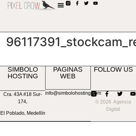
contenido
96117391_stockcam_r
SIMBOLO
PAGINAS
FOLLOW US
HOSTING
WEB
info@simbolohosting.com
Cra. 43A #18 Sur-
174,
© 2026 Agencia
Digital
El Poblado, Medellín