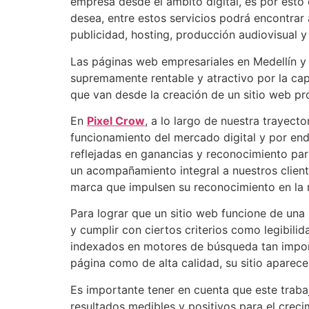
empresa desde el ámbito digital, es por esto
desea, entre estos servicios podrá encontra
publicidad, hosting, producción audiovisual y
Las páginas web empresariales en Medellín y s
supremamente rentable y atractivo por la ca
que van desde la creación de un sitio web pr
En
Pixel Crow
, a lo largo de nuestra trayect
funcionamiento del mercado digital y por end
reflejadas en ganancias y reconocimiento pa
un acompañamiento integral a nuestros client
marca que impulsen su reconocimiento en la 
Para lograr que un sitio web funcione de una
y cumplir con ciertos criterios como legibili
indexados en motores de búsqueda tan import
página como de alta calidad, su sitio aparece
Es importante tener en cuenta que este traba
resultados medibles y positivos para el creci