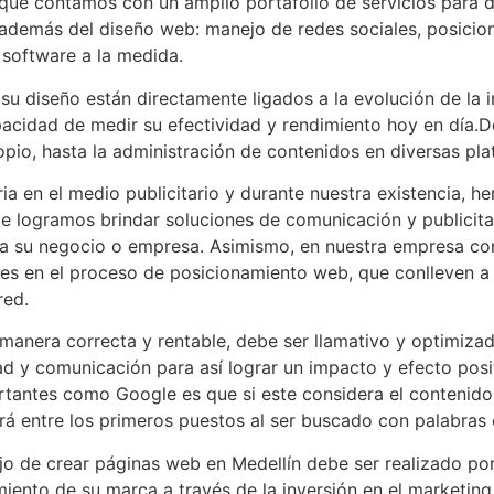
 que contamos con un amplio portafolio de servicios para 
r además del diseño web: manejo de redes sociales, posic
 software a la medida.
u diseño están directamente ligados a la evolución de la in
pacidad de medir su efectividad y rendimiento hoy en día.
opio, hasta la administración de contenidos en diversas pl
oria en el medio publicitario y durante nuestra existencia,
e logramos brindar soluciones de comunicación y publicitar
ra su negocio o empresa. Asimismo, en nuestra empresa co
es en el proceso de posicionamiento web, que conlleven a 
red.
 manera correcta y rentable, debe ser llamativo y optimiza
dad y comunicación para así lograr un impacto y efecto pos
antes como Google es que si este considera el contenido, 
rá entre los primeros puestos al ser buscado con palabras c
jo de crear páginas web en Medellín debe ser realizado po
miento de su marca a través de la inversión en el marketin