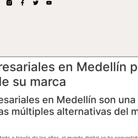
sariales en Medellín pa
de su marca
sariales en Medellín son una
as múltiples alternativas del m
dado a través de los años, el mundo digital se ha converti