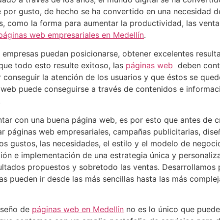
 por gusto, de hecho se ha convertido en una necesidad d
s, como la forma para aumentar la productividad, las venta
páginas web empresariales en Medellín
.
s empresas puedan posicionarse, obtener excelentes result
que todo esto resulte exitoso, las
páginas web
deben conta
 conseguir la atención de los usuarios y que éstos se que
a web puede conseguirse a través de contenidos e informac
.
tar con una buena página web, es por esto que antes de c
ñar páginas web empresariales, campañas publicitarias, dise
 gustos, las necesidades, el estilo y el modelo de negoci
ción e implementación de una estrategia única y personaliz
sultados propuestos y sobretodo las ventas. Desarrollamos
tas pueden ir desde las más sencillas hasta las más compl
iseño de
páginas web en Medellín
no es lo único que puede 