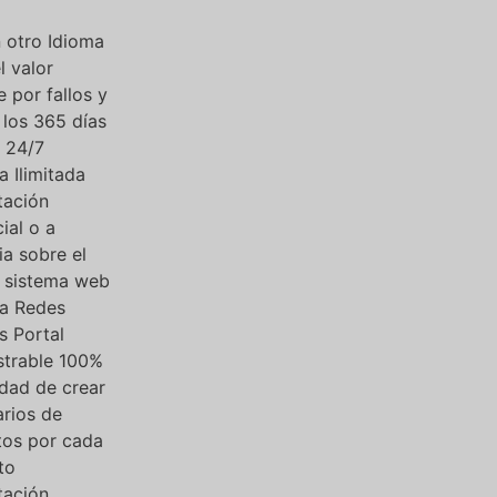
n otro Idioma
 valor
 por fallos y
 los 365 días
 24/7
a Ilimitada
tación
ial o a
ia sobre el
l sistema web
 a Redes
s Portal
strable 100%
idad de crear
rios de
tos por cada
to
tación