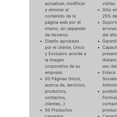
actualizar, modificar
visitas
y eliminar el
Sitio e
contenido de la
25% del
página web por él
Soporte
mismo, sin depender
errores
de terceros.
del año
Diseño aprobado
Garantí
por el cliente, Único
Capaci
y Exclusivo acorde a
presenc
la imagen
distanc
corporativa de su
uso de
empresa.
Enlace
50 Páginas (Inicio,
Sociale
acerca de, servicios,
Admini
productos,
posibil
contactos,
Formula
clientes…)
contac
50 Productos
produc
cargados
Capaci