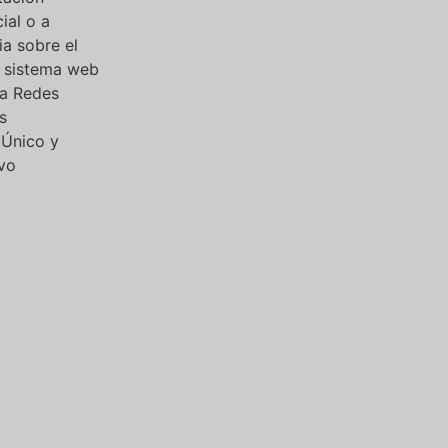
ial o a
ia sobre el
l sistema web
 a Redes
s
 Único y
vo