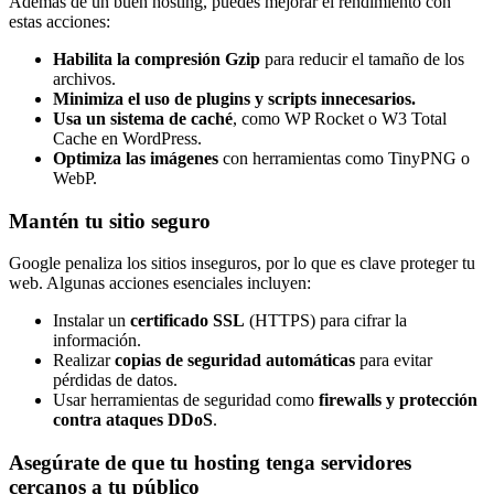
Además de un buen hosting, puedes mejorar el rendimiento con
estas acciones:
Habilita la compresión Gzip
para reducir el tamaño de los
archivos.
Minimiza el uso de plugins y scripts innecesarios.
Usa un sistema de caché
, como WP Rocket o W3 Total
Cache en WordPress.
Optimiza las imágenes
con herramientas como TinyPNG o
WebP.
Mantén tu sitio seguro
Google penaliza los sitios inseguros, por lo que es clave proteger tu
web. Algunas acciones esenciales incluyen:
Instalar un
certificado SSL
(HTTPS) para cifrar la
información.
Realizar
copias de seguridad automáticas
para evitar
pérdidas de datos.
Usar herramientas de seguridad como
firewalls y protección
contra ataques DDoS
.
Asegúrate de que tu hosting tenga servidores
cercanos a tu público