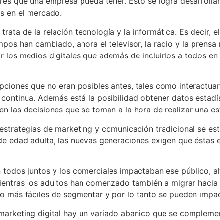
res que una empresa pueda tener. Esto se logra desarrolla
es en el mercado.
rata de la relación tecnología y la informática. Es decir, e
pos han cambiado, ahora el televisor, la radio y la prensa n
r los medios digitales que además de incluirlos a todos en 
pciones que no eran posibles antes, tales como interactuar
 continua. Además está la posibilidad obtener datos estadí
n las decisiones que se toman a la hora de realizar una estr
estrategias de marketing y comunicación tradicional se e
 de edad adulta, las nuevas generaciones exigen que éstas
ión todos juntos y los comerciales impactaban ese público,
entras los adultos han comenzado también a migrar hacia l
o más fáciles de segmentar y por lo tanto se pueden impa
l marketing digital hay un variado abanico que se compleme