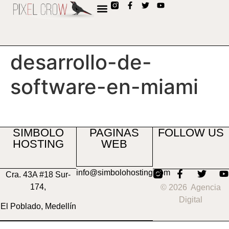
contenido
desarrollo-de-
software-en-miami
SIMBOLO
PAGINAS
FOLLOW US
HOSTING
WEB
info@simbolohosting.com
Cra. 43A #18 Sur-
174,
© 2026 Agencia
Digital
El Poblado, Medellín