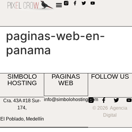
contenido
paginas-web-en-
panama
SIMBOLO
PAGINAS
FOLLOW US
HOSTING
WEB
info@simbolohosting.com
Cra. 43A #18 Sur-
174,
© 2026 Agencia
Digital
El Poblado, Medellín