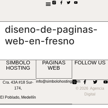
contenido
diseno-de-paginas-
web-en-fresno
SIMBOLO
PAGINAS
FOLLOW US
HOSTING
WEB
info@simbolohosting.com
Cra. 43A #18 Sur-
174,
© 2026 Agencia
Digital
El Poblado, Medellín