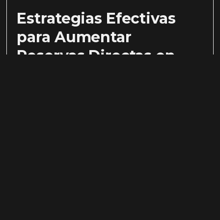
Estrategias Efectivas
para Aumentar
Reservas Directas en
Hoteles
julio 23, 2026
Ver mas >
« ANTERIOR
SIGUIENTE»
SIMBOLO
PAGINAS
FOLLOW US
HOSTING
WEB